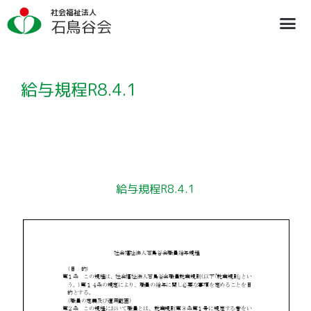
内
社会福祉法人
容
石鳥谷会
を
ス
法人概要
施設のご案内
ブログ
情報公開
リクルート
キ
ッ
プ
給与規程R8.4.1
給与規程R8.4.1