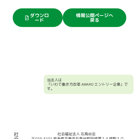
ダウンロ
情報公開ページへ
ード
戻る
当法人は
「いわて働き方改革 AWARD エントリー企業」で
す。
競輪補助事業について
社
社会福祉法人 石鳥谷会
〒028-3101 岩手県花巻市石鳥谷町好地第１４地割１０