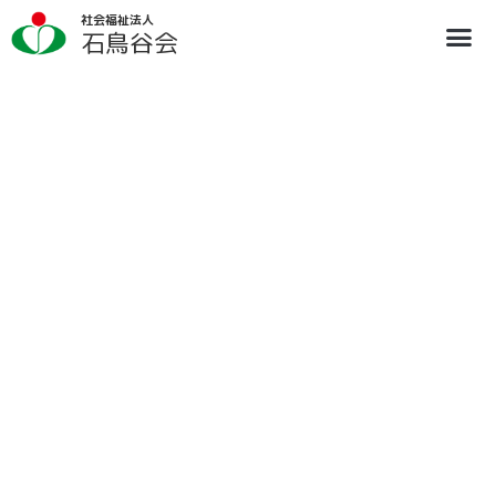
内
社会福祉法人
容
石鳥谷会
を
ス
法人概要
施設のご案内
ブログ
情報公開
リクルート
キ
ッ
プ