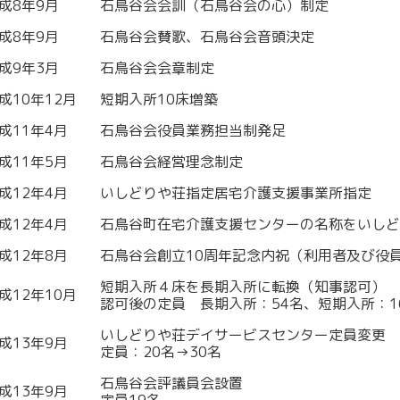
成8年9月
石鳥谷会会訓（石鳥谷会の心）制定
成8年9月
石鳥谷会賛歌、石鳥谷会音頭決定
成9年3月
石鳥谷会会章制定
成10年12月
短期入所10床増築
成11年4月
石鳥谷会役員業務担当制発足
成11年5月
石鳥谷会経営理念制定
成12年4月
いしどりや荘指定居宅介護支援事業所指定
成12年4月
石鳥谷町在宅介護支援センターの名称をいしど
成12年8月
石鳥谷会創立10周年記念内祝（利用者及び役
短期入所４床を長期入所に転換（知事認可）
成12年10月
認可後の定員 長期入所：54名、短期入所：1
いしどりや荘デイサービスセンター定員変更
成13年9月
定員：20名→30名
石鳥谷会評議員会設置
成13年9月