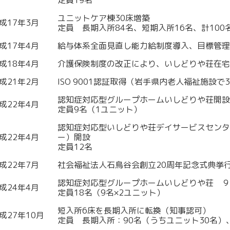
定員19名
ユニットケア棟30床増築
成17年3月
定員 長期入所84名、短期入所16名、計100
成17年4月
給与体系全面見直し能力給制度導入、目標管理
成18年4月
介護保険制度の改正により、いしどりや荘在宅
成21年2月
ISO 9001認証取得（岩手県内老人福祉施設で3番
認知症対応型グループホームいしどりや荘開設
成22年4月
定員9名（1ユニット）
認知症対応型いしどりや荘デイサービスセンタ
成22年4月
ー）開設
定員12名
成22年7月
社会福祉法人石鳥谷会創立20周年記念式典挙
認知症対応型グループホームいしどりや荘 ９
成24年4月
定員18名（9名×2ユニット）
短入所6床を長期入所に転換（知事認可）
成27年10月
定員 長期入所：90名（うちユニット30名）