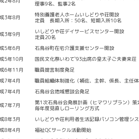
成2年8月
理事9名、監事2名
特別養護老人ホームいしどりや荘開設
成3年8月
定員 長期入所：50名、短期入所10名
いしどりや荘デイサービスセンター開設
成3年9月
定員20名
成5年6月
石鳥谷町在宅介護支援センター開設
成5年10月
国民文化祭いわて`93出席の皇太子ご夫妻来荘
成6年11月
職員提言制度発足
成7年4月
職員組織体制強化（補佐、主幹、係長、主任体
成7年4月
石鳥谷会地域懇談会発足
第1次石鳥谷会発展計画（ヒマワリプラン）策
成7年7月
毎年度見直しローリング方式
成8年3月
いしどりや荘利用者生活記録パソコン管理シス
成8年4月
福祉QCサークル活動開始