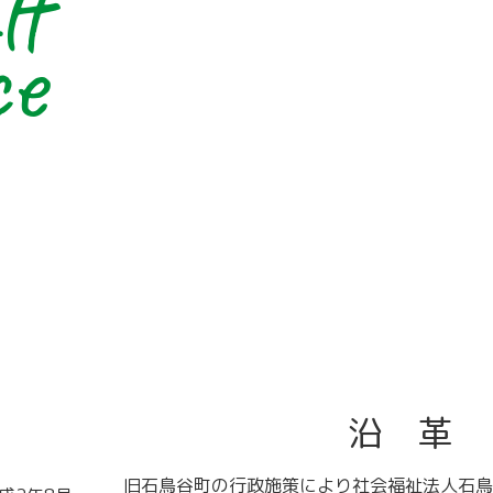
ff
ce
沿 革
旧石鳥谷町の行政施策により社会福祉法人石鳥