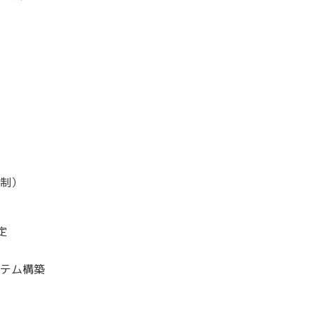
制）
定
テム構築