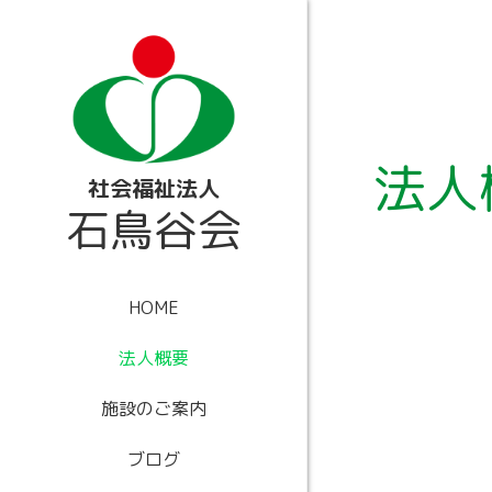
内
容
を
ス
キ
ッ
プ
法人
社会福祉法人
石鳥谷会
HOME
法人概要
施設のご案内
ブログ