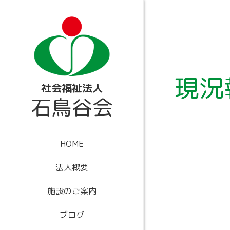
内
容
を
ス
キ
ッ
プ
現況
社会福祉法人
石鳥谷会
HOME
法人概要
施設のご案内
ブログ