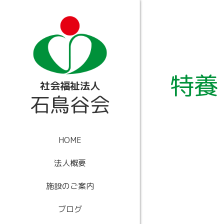
内
容
を
ス
キ
ッ
プ
特養
社会福祉法人
石鳥谷会
HOME
法人概要
施設のご案内
ブログ