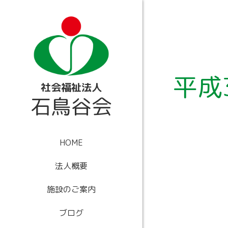
内
容
を
ス
キ
ッ
プ
平成
社会福祉法人
石鳥谷会
HOME
法人概要
施設のご案内
ブログ