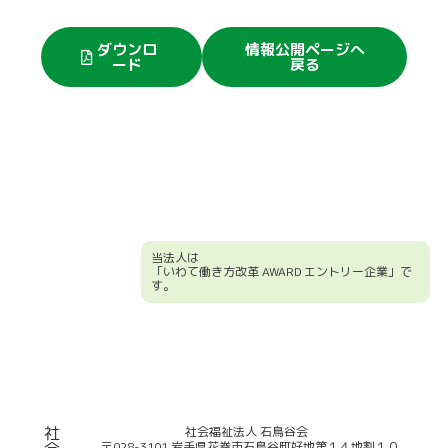
ダウンロ
情報公開ページへ
ード
戻る
当法人は
「いわて働き方改革 AWARD エントリー企業」で
す。
競輪補助事業について
社
社会福祉法人 石鳥谷会
〒028-3101 岩手県花巻市石鳥谷町好地第１４地割１０