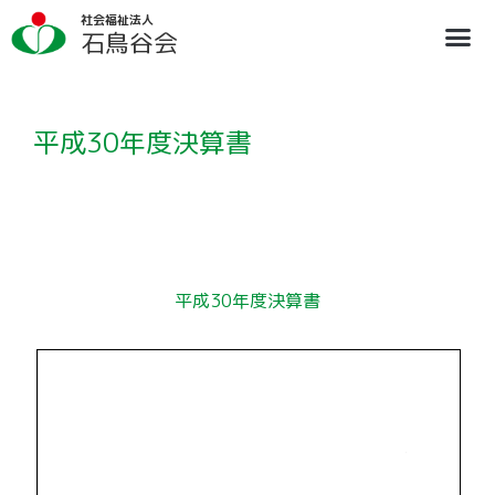
内
社会福祉法人
容
石鳥谷会
を
ス
法人概要
施設のご案内
ブログ
情報公開
リクルート
キ
ッ
プ
平成30年度決算書
平成30年度決算書