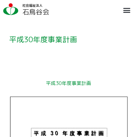
内
社会福祉法人
容
石鳥谷会
を
ス
法人概要
施設のご案内
ブログ
情報公開
リクルート
キ
ッ
プ
平成30年度事業計画
平成30年度事業計画