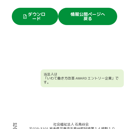
ダウンロ
情報公開ページへ
ード
戻る
当法人は
「いわて働き方改革 AWARD エントリー企業」で
す。
競輪補助事業について
社
社会福祉法人 石鳥谷会
〒028-3101 岩手県花巻市石鳥谷町好地第１４地割１０