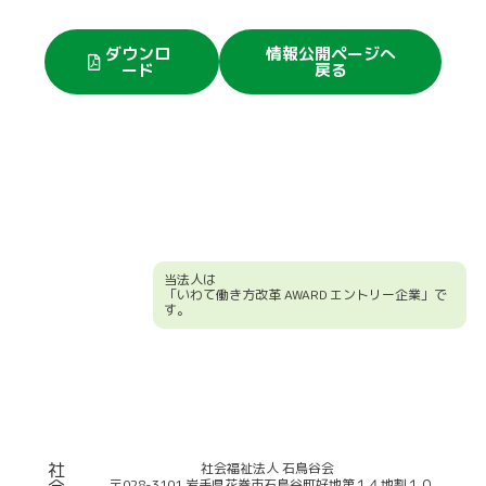
ダウンロ
情報公開ページへ
ード
戻る
当法人は
「いわて働き方改革 AWARD エントリー企業」で
す。
競輪補助事業について
社
社会福祉法人 石鳥谷会
〒028-3101 岩手県花巻市石鳥谷町好地第１４地割１０