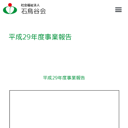
内
社会福祉法人
容
石鳥谷会
を
ス
法人概要
施設のご案内
ブログ
情報公開
リクルート
キ
ッ
プ
平成29年度事業報告
平成29年度事業報告