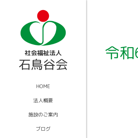
内
容
を
ス
キ
ッ
プ
令和
社会福祉法人
石鳥谷会
HOME
法人概要
施設のご案内
ブログ