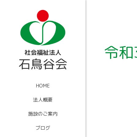
内
容
を
ス
キ
ッ
プ
令和
社会福祉法人
石鳥谷会
HOME
法人概要
施設のご案内
ブログ