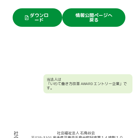
ダウンロ
情報公開ページへ
ード
戻る
当法人は
「いわて働き方改革 AWARD エントリー企業」で
す。
競輪補助事業について
社
社会福祉法人 石鳥谷会
〒028-3101 岩手県花巻市石鳥谷町好地第１４地割１０