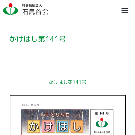
内
社会福祉法人
容
石鳥谷会
を
ス
法人概要
施設のご案内
ブログ
情報公開
リクルート
キ
ッ
プ
かけはし第141号
かけはし第141号