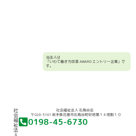
当法人は
「いわて働き方改革 AWARD エントリー企業」で
す。
競輪補助事業について
社
社会福祉法人 石鳥谷会
〒028-3101 岩手県花巻市石鳥谷町好地第１４地割１０
会
0198-45-6730
福
祉
法
人