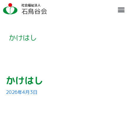
内
社会福祉法人
容
石鳥谷会
を
ス
法人概要
施設のご案内
ブログ
情報公開
リクルート
キ
ッ
プ
かけはし
かけはし
2026年4月3日