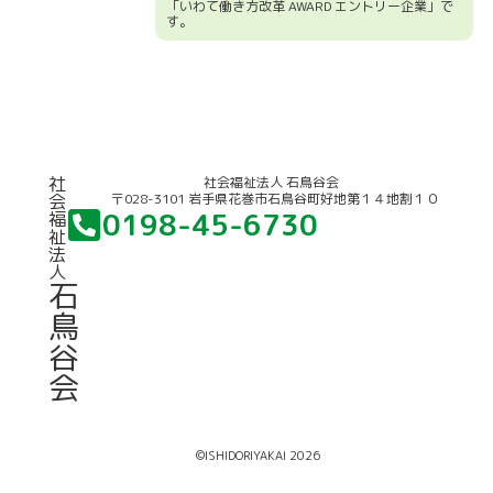
「いわて働き方改革 AWARD エントリー企業」で
す。
競輪補助事業について
社
社会福祉法人 石鳥谷会
〒028-3101 岩手県花巻市石鳥谷町好地第１４地割１０
会
0198-45-6730
福
祉
法
人
石
鳥
谷
会
©ISHIDORIYAKAI 2026