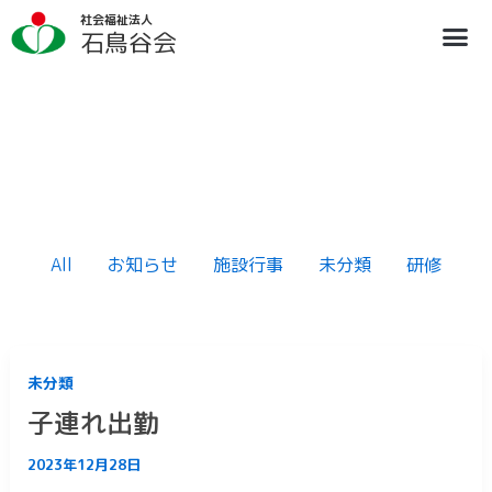
Filter
内
ア
posts
社会福祉法人
容
ー
石鳥谷会
by
を
カ
category
ス
イ
キ
ブ
ッ
プ
All
お知らせ
施設行事
未分類
研修
未分類
子連れ出勤
2023年12月28日