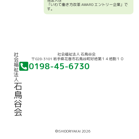
当法人は
「いわて働き方改革 AWARD エントリー企業」で
す。
競輪補助事業について
社
社会福祉法人 石鳥谷会
〒028-3101 岩手県花巻市石鳥谷町好地第１４地割１０
会
0198-45-6730
福
祉
法
人
石
鳥
谷
会
©ISHIDORIYAKAI 2026