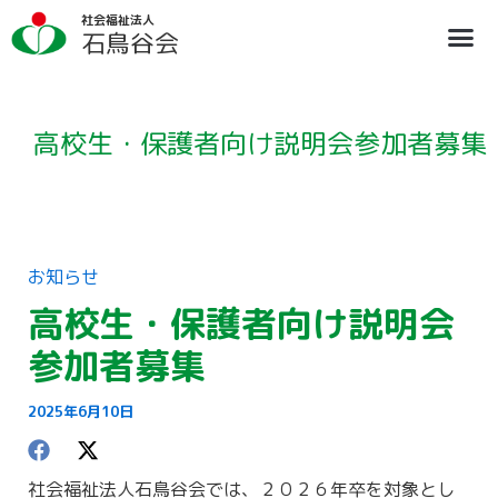
内
ア
社会福祉法人
容
ー
石鳥谷会
を
カ
ス
イ
法人概要
施設のご案内
ブログ
情報公開
リクルート
キ
ブ
ッ
プ
高校生・保護者向け説明会参加者募集
お知らせ
高校生・保護者向け説明会
参加者募集
2025年6月10日
社会福祉法人石鳥谷会では、２０２６年卒を対象とし