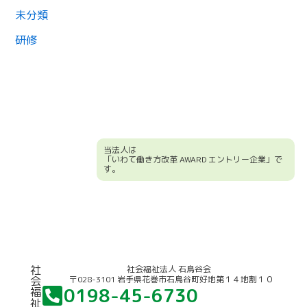
未分類
研修
当法人は
「いわて働き方改革 AWARD エントリー企業」で
す。
競輪補助事業について
社
社会福祉法人 石鳥谷会
〒028-3101 岩手県花巻市石鳥谷町好地第１４地割１０
会
0198-45-6730
福
祉