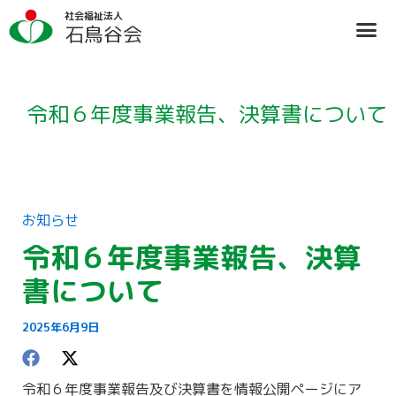
内
ア
社会福祉法人
容
ー
石鳥谷会
を
カ
ス
イ
法人概要
施設のご案内
ブログ
情報公開
リクルート
キ
ブ
ッ
プ
令和６年度事業報告、決算書について
お知らせ
令和６年度事業報告、決算
書について
2025年6月9日
令和６年度事業報告及び決算書を情報公開ページにア