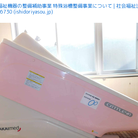
福祉機器の整備補助事業 特殊浴槽整備事業について | 社会福祉
730 (ishidoriyasou.jp)