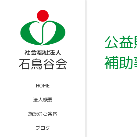
内
容
を
ス
キ
ッ
公益
プ
社会福祉法人
補助
石鳥谷会
HOME
法人概要
施設のご案内
ブログ