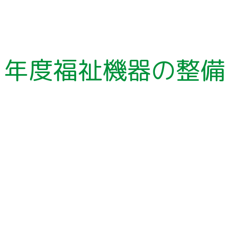
ア
ー
カ
イ
ブ
４年度福祉機器の整備