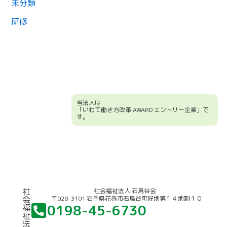
未分類
研修
当法人は
「いわて働き方改革 AWARD エントリー企業」で
す。
競輪補助事業について
社
社会福祉法人 石鳥谷会
〒028-3101 岩手県花巻市石鳥谷町好地第１４地割１０
会
0198-45-6730
福
祉
法