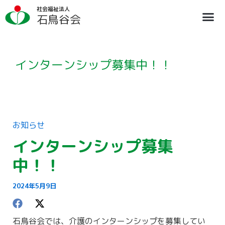
内
ア
社会福祉法人
容
ー
石鳥谷会
を
カ
ス
イ
法人概要
施設のご案内
ブログ
情報公開
リクルート
キ
ブ
ッ
プ
インターンシップ募集中！！
お知らせ
インターンシップ募集
中！！
2024年5月9日
石鳥谷会では、介護のインターンシップを募集してい