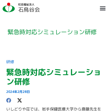
内
ア
社会福祉法人
容
ー
石鳥谷会
を
カ
ス
イ
キ
ブ
ッ
プ
緊急時対応シミュレーション研修
研修
緊急時対応シミュレーショ
ン研修
2024年2月28日
いしどりや荘では、岩手保健医療大学から齋藤先生を