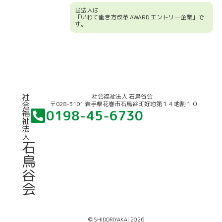
当法人は
「いわて働き方改革 AWARD エントリー企業」で
す。
競輪補助事業について
社
社会福祉法人 石鳥谷会
〒028-3101 岩手県花巻市石鳥谷町好地第１４地割１０
会
0198-45-6730
福
祉
法
人
石
鳥
谷
会
©ISHIDORIYAKAI 2026