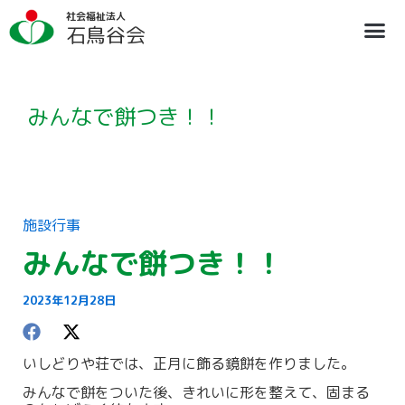
内
ア
社会福祉法人
容
ー
石鳥谷会
を
カ
ス
イ
法人概要
施設のご案内
ブログ
情報公開
リクルート
キ
ブ
ッ
プ
みんなで餅つき！！
施設行事
みんなで餅つき！！
2023年12月28日
いしどりや荘では、正月に飾る鏡餅を作りました。
みんなで餅をついた後、きれいに形を整えて、固まる