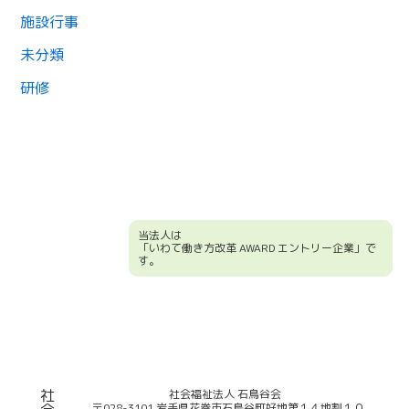
施設行事
未分類
研修
当法人は
「いわて働き方改革 AWARD エントリー企業」で
す。
競輪補助事業について
社
社会福祉法人 石鳥谷会
〒028-3101 岩手県花巻市石鳥谷町好地第１４地割１０