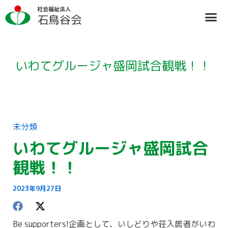
内
ア
社会福祉法人
容
ー
石鳥谷会
を
カ
ス
イ
法人概要
施設のご案内
ブログ
情報公開
リクルート
キ
ブ
ッ
プ
いわてグルージャ盛岡試合観戦！！
未分類
いわてグルージャ盛岡試合
観戦！！
2023年9月27日
Be supporters!企画として、いしどりや荘入居者がいわ