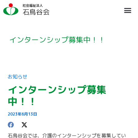
内
ア
社会福祉法人
容
ー
石鳥谷会
を
カ
ス
イ
法人概要
施設のご案内
ブログ
情報公開
リクルート
キ
ブ
ッ
プ
インターンシップ募集中！！
お知らせ
インターンシップ募集
中！！
2023年6月13日
石鳥谷会では、介護のインターンシップを募集してい