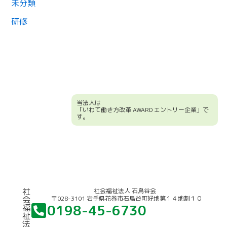
未分類
研修
当法人は
「いわて働き方改革 AWARD エントリー企業」で
す。
競輪補助事業について
社
社会福祉法人 石鳥谷会
〒028-3101 岩手県花巻市石鳥谷町好地第１４地割１０
会
0198-45-6730
福
祉
法