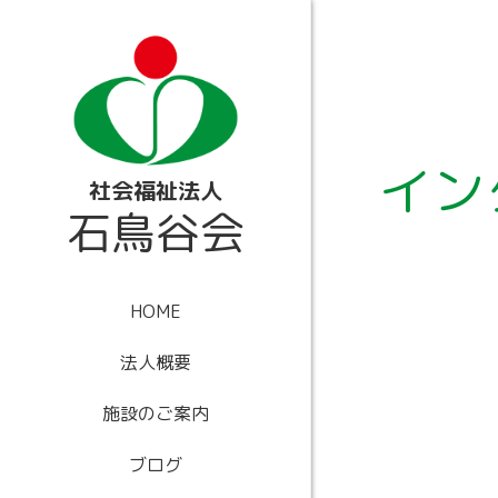
内
容
を
ス
キ
ッ
プ
イン
社会福祉法人
石鳥谷会
HOME
法人概要
施設のご案内
ブログ