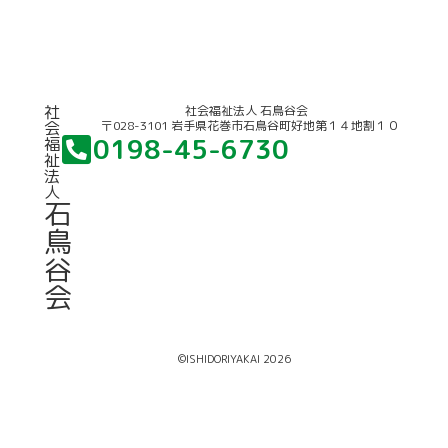
競輪補助事業について
社
社会福祉法人 石鳥谷会
〒028-3101 岩手県花巻市石鳥谷町好地第１４地割１０
会
0198-45-6730
福
祉
法
人
石
鳥
谷
会
©ISHIDORIYAKAI 2026