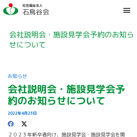
内
ア
社会福祉法人
容
ー
石鳥谷会
を
カ
ス
イ
法人概要
施設のご案内
ブログ
情報公開
リクルート
キ
ブ
ッ
会社説明会・施設見学会予約のお知ら
プ
せについて
お知らせ
会社説明会・施設見学会予
約のお知らせについて
2022年4月23日
２０２３年新卒者向け、施設見学会・施設見学会を開