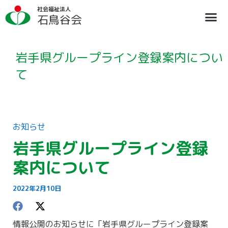
内
ア
社会福祉法人
容
ー
石鳥谷会
を
カ
ス
イ
法人概要
施設のご案内
ブログ
情報公開
リクルート
キ
ブ
ッ
岩手県グループライン登録案内につい
プ
て
お知らせ
岩手県グループライン登録
案内について
2022年2月10日
情報公開のお知らせに「岩手県グループライン登録案