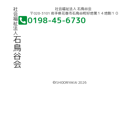
社
社会福祉法人 石鳥谷会
〒028-3101 岩手県花巻市石鳥谷町好地第１４地割１０
会
0198-45-6730
福
祉
法
人
石
鳥
谷
会
©ISHIDORIYAKAI 2026