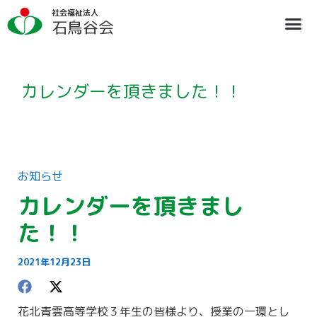
内
ア
社会福祉法人
容
ー
石鳥谷会
を
カ
ス
イ
法人概要
施設のご案内
ブログ
情報公開
リクルート
キ
ブ
ッ
プ
カレンダーを頂きました！！
お知らせ
カレンダーを頂きまし
た！！
2021年12月23日
花北青雲高等学校３年生の皆様より、授業の一環とし