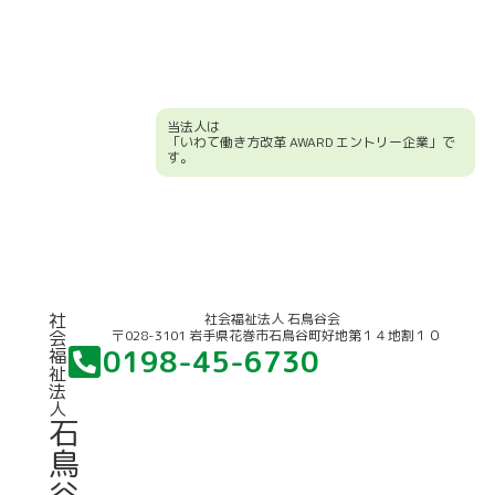
当法人は
「いわて働き方改革 AWARD エントリー企業」で
す。
競輪補助事業について
社
社会福祉法人 石鳥谷会
〒028-3101 岩手県花巻市石鳥谷町好地第１４地割１０
会
0198-45-6730
福
祉
法
人
石
鳥
谷