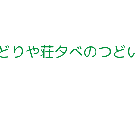
どりや荘夕べのつどい