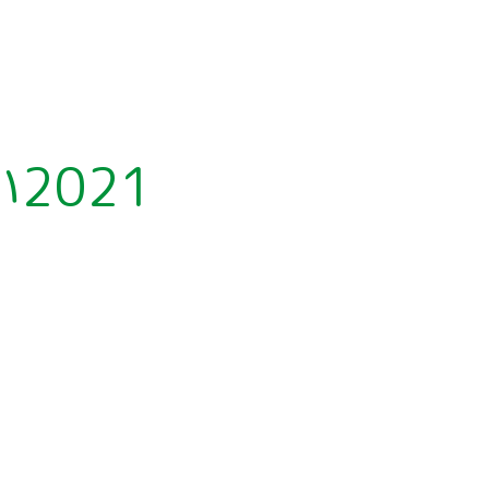
ア
ー
カ
イ
ブ
2021