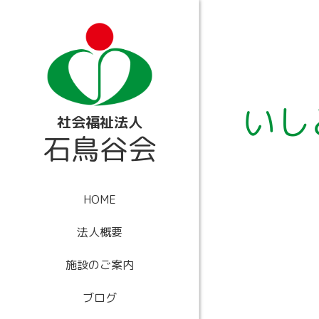
内
容
を
ス
キ
ッ
プ
いし
社会福祉法人
石鳥谷会
HOME
法人概要
施設のご案内
ブログ