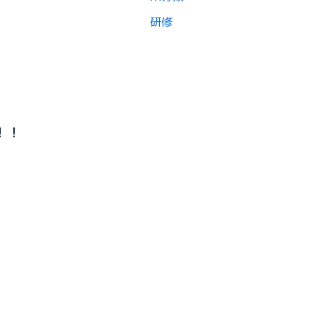
研修
！！
競輪補助事業について