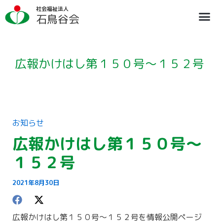
内
ア
社会福祉法人
容
ー
石鳥谷会
を
カ
ス
イ
法人概要
施設のご案内
ブログ
情報公開
リクルート
キ
ブ
ッ
プ
広報かけはし第１５０号～１５２号
お知らせ
広報かけはし第１５０号～
１５２号
2021年8月30日
広報かけはし第１５０号～１５２号を情報公開ページ