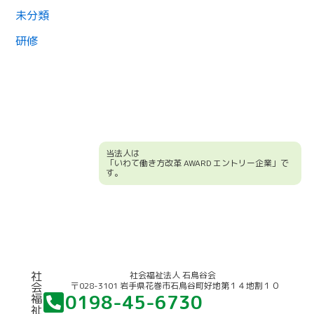
未分類
研修
当法人は
「いわて働き方改革 AWARD エントリー企業」で
す。
競輪補助事業について
社
社会福祉法人 石鳥谷会
〒028-3101 岩手県花巻市石鳥谷町好地第１４地割１０
会
0198-45-6730
福
祉