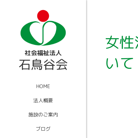
内
容
を
ス
キ
ッ
女性
プ
社会福祉法人
いて
石鳥谷会
HOME
法人概要
施設のご案内
ブログ