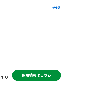
研修
競輪補助事業について
採用情報はこちら
割１０