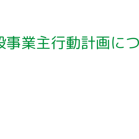
ア
ー
カ
イ
ブ
般事業主行動計画に