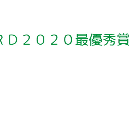
ア
ー
カ
イ
ブ
ＲＤ２０２０最優秀