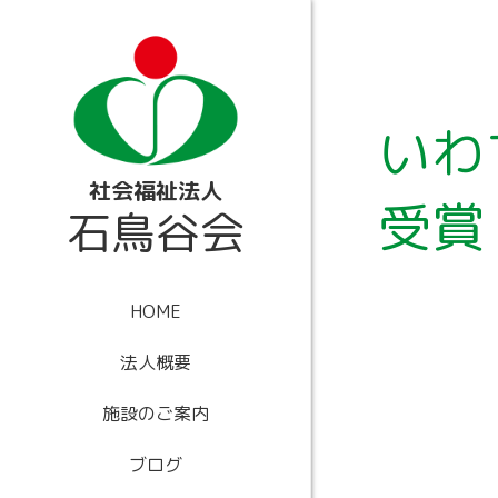
内
容
を
ス
キ
ッ
いわ
プ
社会福祉法人
受賞
石鳥谷会
HOME
法人概要
施設のご案内
ブログ