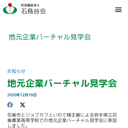
内
ア
社会福祉法人
容
ー
石鳥谷会
を
カ
ス
イ
法人概要
施設のご案内
ブログ
情報公開
リクルート
キ
ブ
ッ
プ
地元企業バーチャル見学会
お知らせ
地元企業バーチャル見学会
2020年12月16日
花巻市とジョブカフェいわて様主催による岩手県立花
巻農業高等学校での地元企業バーチャル見学会に参加
しました。