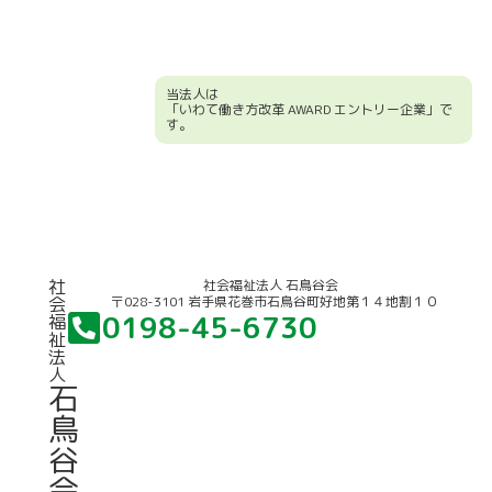
当法人は
「いわて働き方改革 AWARD エントリー企業」で
す。
競輪補助事業について
社
社会福祉法人 石鳥谷会
〒028-3101 岩手県花巻市石鳥谷町好地第１４地割１０
会
0198-45-6730
福
祉
法
人
石
鳥
谷
会