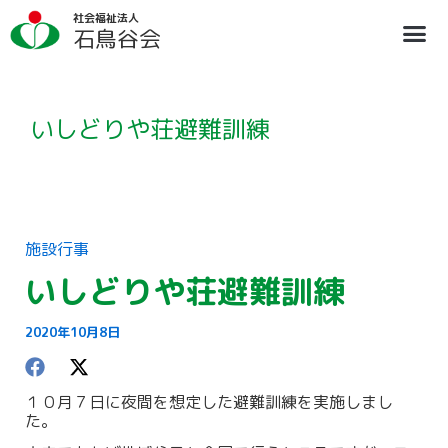
内
ア
社会福祉法人
容
ー
石鳥谷会
を
カ
ス
イ
法人概要
施設のご案内
ブログ
情報公開
リクルート
キ
ブ
ッ
プ
いしどりや荘避難訓練
施設行事
いしどりや荘避難訓練
2020年10月8日
１０月７日に夜間を想定した避難訓練を実施しまし
た。