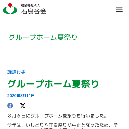
内
ア
社会福祉法人
容
ー
石鳥谷会
を
カ
ス
イ
法人概要
施設のご案内
ブログ
情報公開
リクルート
キ
ブ
ッ
プ
グループホーム夏祭り
施設行事
グループホーム夏祭り
2020年8月11日
８月６日にグループホーム夏祭りを行いました。
今年は、いしどりや荘夏祭りが中止となったため、そ