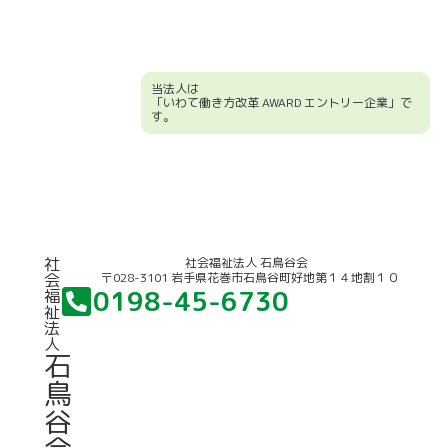
当法人は
「いわて働き方改革 AWARD エントリー企業」で
す。
競輪補助事業について
社
社会福祉法人 石鳥谷会
〒028-3101 岩手県花巻市石鳥谷町好地第１４地割１０
会
0198-45-6730
福
祉
法
人
石
鳥
谷