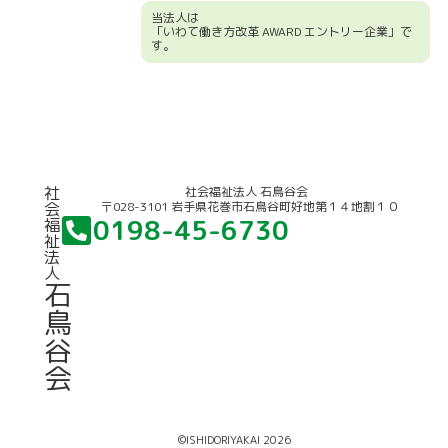
当法人は
「いわて働き方改革 AWARD エントリー企業」で
す。
競輪補助事業について
社
社会福祉法人 石鳥谷会
〒028-3101 岩手県花巻市石鳥谷町好地第１４地割１０
会
0198-45-6730
福
祉
法
人
石
鳥
谷
会
©ISHIDORIYAKAI 2026