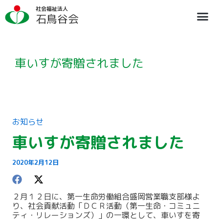
内
ア
社会福祉法人
容
ー
石鳥谷会
を
カ
ス
イ
法人概要
施設のご案内
ブログ
情報公開
リクルート
キ
ブ
ッ
プ
車いすが寄贈されました
お知らせ
車いすが寄贈されました
2020年2月12日
２月１２日に、第一生命労働組合盛岡営業職支部様よ
り、社会貢献活動「ＤＣＲ活動（第一生命・コミュニ
ティ・リレーションズ）」の一環として、車いすを寄