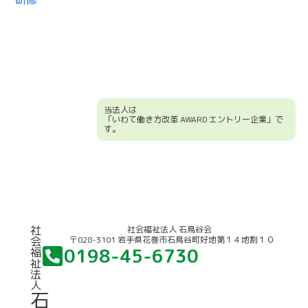
当法人は
「いわて働き方改革 AWARD エントリー企業」で
す。
競輪補助事業について
社
社会福祉法人 石鳥谷会
〒028-3101 岩手県花巻市石鳥谷町好地第１４地割１０
会
0198-45-6730
福
祉
法
人
石