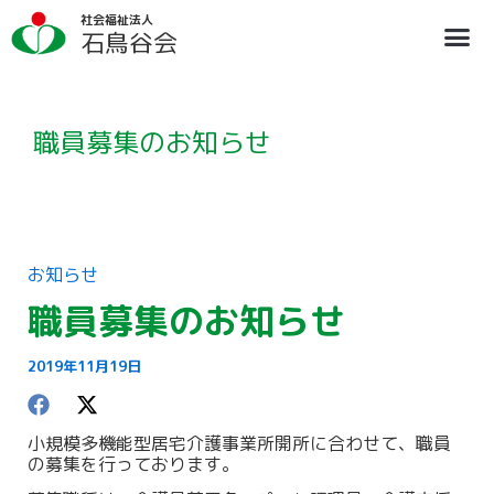
内
ア
社会福祉法人
容
ー
石鳥谷会
を
カ
ス
イ
法人概要
施設のご案内
ブログ
情報公開
リクルート
キ
ブ
ッ
プ
職員募集のお知らせ
お知らせ
職員募集のお知らせ
2019年11月19日
小規模多機能型居宅介護事業所開所に合わせて、職員
の募集を行っております。