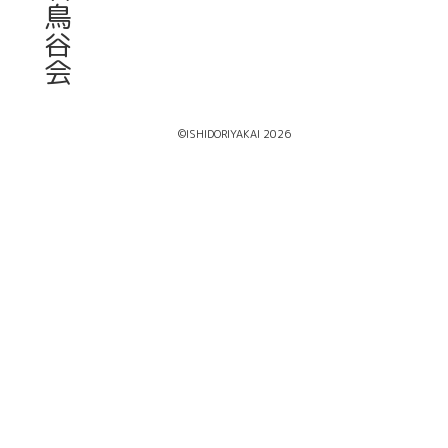
鳥
谷
会
©ISHIDORIYAKAI 2026