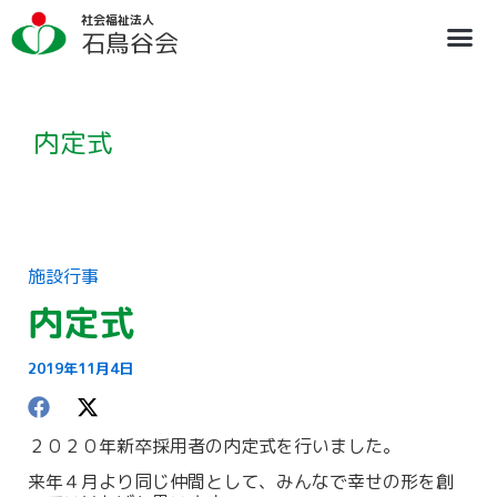
内
ア
社会福祉法人
容
ー
石鳥谷会
を
カ
ス
イ
法人概要
施設のご案内
ブログ
情報公開
リクルート
キ
ブ
ッ
プ
内定式
施設行事
内定式
2019年11月4日
２０２０年新卒採用者の内定式を行いました。
来年４月より同じ仲間として、みんなで幸せの形を創