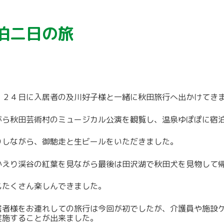
泊二日の旅
、２４日に入居者の及川好子様と一緒に秋田旅行へ出かけてき
がら秋田芸術村のミュージカル公演を観覧し、温泉ゆぽぽに宿
りしながら、御馳走と生ビールをいただきました。
かえり渓谷の紅葉を見ながら最後は田沢湖で秋田犬を見物して
もたくさん楽しんできました。
居者様をお連れしての旅行は今回が初でしたが、介護員や施設
実施することが出来ました。