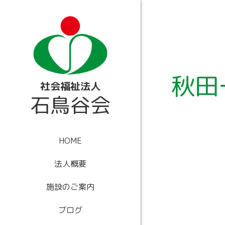
内
容
を
ス
キ
ッ
プ
秋田
社会福祉法人
石鳥谷会
HOME
法人概要
施設のご案内
ブログ