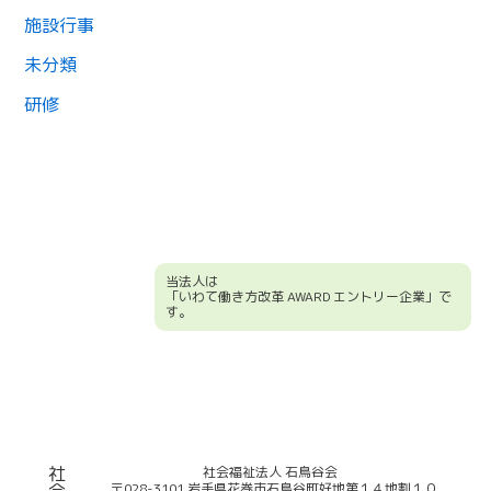
施設行事
未分類
研修
当法人は
「いわて働き方改革 AWARD エントリー企業」で
す。
競輪補助事業について
社
社会福祉法人 石鳥谷会
〒028-3101 岩手県花巻市石鳥谷町好地第１４地割１０