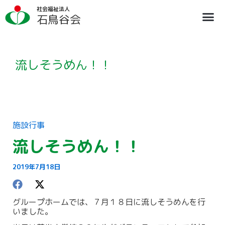
内
ア
社会福祉法人
容
ー
石鳥谷会
を
カ
ス
イ
法人概要
施設のご案内
ブログ
情報公開
リクルート
キ
ブ
ッ
プ
流しそうめん！！
施設行事
流しそうめん！！
2019年7月18日
グループホームでは、７月１８日に流しそうめんを行
いました。