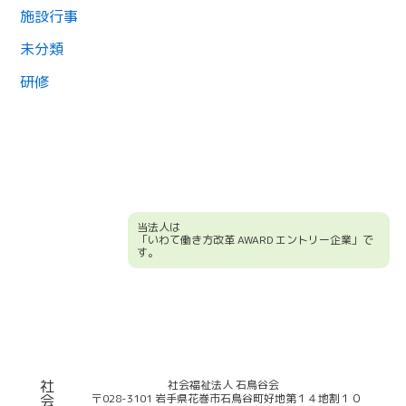
施設行事
未分類
研修
当法人は
「いわて働き方改革 AWARD エントリー企業」で
す。
競輪補助事業について
社
社会福祉法人 石鳥谷会
〒028-3101 岩手県花巻市石鳥谷町好地第１４地割１０
会