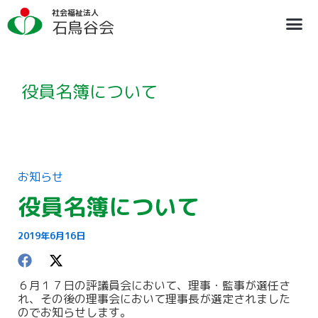
内
ア
社会福祉法人
容
ー
石鳥谷会
を
カ
ス
イ
法人概要
施設のご案内
ブログ
情報公開
リクルート
キ
ブ
ッ
プ
役員名簿について
お知らせ
役員名簿について
2019年6月16日
６月１７日の評議員会において、理事・監事が選任さ
れ、その後の理事会において理事長が選定されました
のでお知らせします。