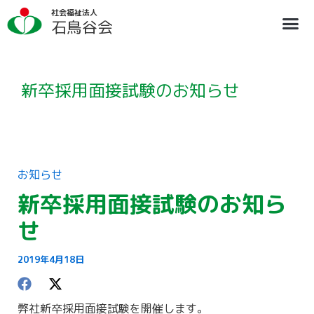
内
ア
社会福祉法人
容
ー
石鳥谷会
を
カ
ス
イ
法人概要
施設のご案内
ブログ
情報公開
リクルート
キ
ブ
ッ
プ
新卒採用面接試験のお知らせ
お知らせ
新卒採用面接試験のお知ら
せ
2019年4月18日
弊社新卒採用面接試験を開催します。