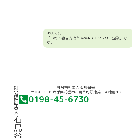
当法人は
「いわて働き方改革 AWARD エントリー企業」で
す。
競輪補助事業について
社
社会福祉法人 石鳥谷会
〒028-3101 岩手県花巻市石鳥谷町好地第１４地割１０
会
0198-45-6730
福
祉
法
人
石
鳥
谷