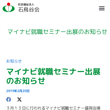
内
ア
社会福祉法人
容
ー
石鳥谷会
を
カ
ス
イ
法人概要
施設のご案内
ブログ
情報公開
リクルート
キ
ブ
ッ
プ
マイナビ就職セミナー出展のお知らせ
お知らせ
マイナビ就職セミナー出展
のお知らせ
2019年2月20日
３月１３日に行われるマイナビ就職セミナー盛岡会場