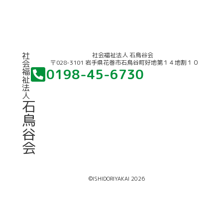
競輪補助事業について
社
社会福祉法人 石鳥谷会
〒028-3101 岩手県花巻市石鳥谷町好地第１４地割１０
会
0198-45-6730
福
祉
法
人
石
鳥
谷
会
©ISHIDORIYAKAI 2026