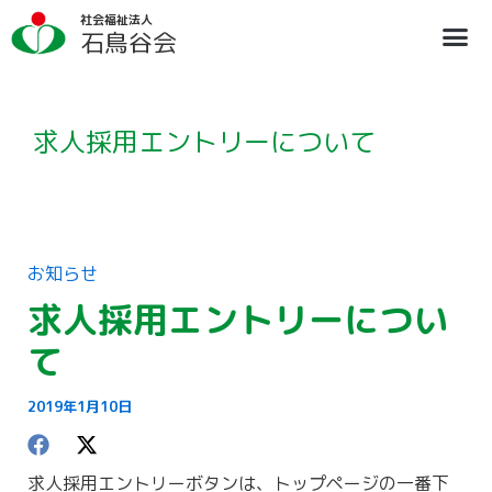
内
ア
社会福祉法人
容
ー
石鳥谷会
を
カ
ス
イ
法人概要
施設のご案内
ブログ
情報公開
リクルート
キ
ブ
ッ
プ
求人採用エントリーについて
お知らせ
求人採用エントリーについ
て
2019年1月10日
求人採用エントリーボタンは、トップページの一番下