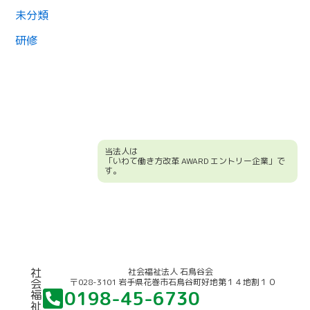
未分類
研修
当法人は
「いわて働き方改革 AWARD エントリー企業」で
す。
競輪補助事業について
社
社会福祉法人 石鳥谷会
〒028-3101 岩手県花巻市石鳥谷町好地第１４地割１０
会
0198-45-6730
福
祉