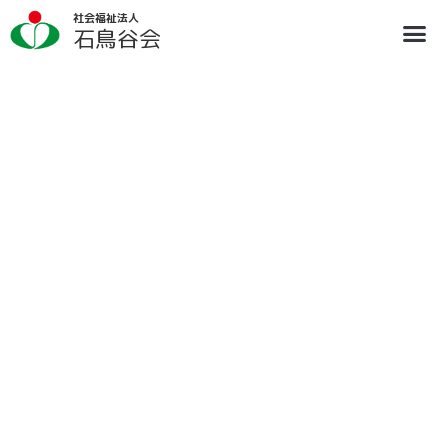
内
社会福祉法人
容
石鳥谷会
を
ス
法人概要
施設のご案内
ブログ
情報公開
リクルート
キ
ッ
プ