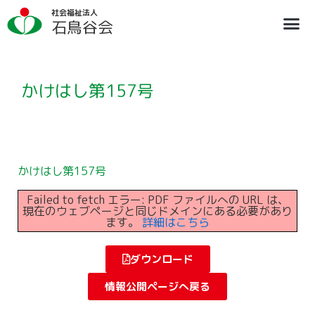
内
社会福祉法人
容
石鳥谷会
を
ス
法人概要
施設のご案内
ブログ
情報公開
リクルート
キ
ッ
プ
かけはし第157号
かけはし第157号
Failed to fetch エラー: PDF ファイルへの URL は、
現在のウェブページと同じドメインにある必要があり
ます。
詳細はこちら
ダウンロード
情報公開ページへ戻る