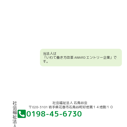
当法人は
「いわて働き方改革 AWARD エントリー企業」で
す。
競輪補助事業について
社
社会福祉法人 石鳥谷会
〒028-3101 岩手県花巻市石鳥谷町好地第１４地割１０
会
0198-45-6730
福
祉
法
人