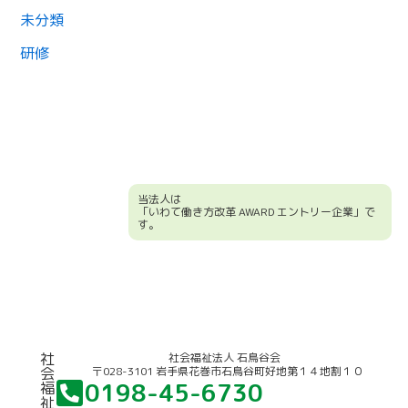
未分類
研修
当法人は
「いわて働き方改革 AWARD エントリー企業」で
す。
競輪補助事業について
社
社会福祉法人 石鳥谷会
〒028-3101 岩手県花巻市石鳥谷町好地第１４地割１０
会
0198-45-6730
福
祉