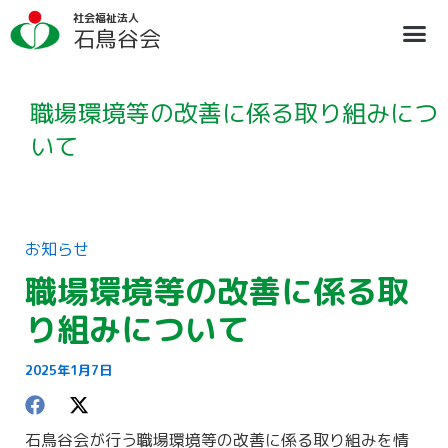
内
ア
社会福祉法人
容
ー
石鳥谷会
を
カ
ス
イ
法人概要
施設のご案内
ブログ
情報公開
リクルート
キ
ブ
ッ
職場環境等の改善に係る取り組みにつ
プ
いて
お知らせ
職場環境等の改善に係る取
り組みについて
2025年1月7日
石鳥谷会が行う職場環境等の改善に係る取り組みを情