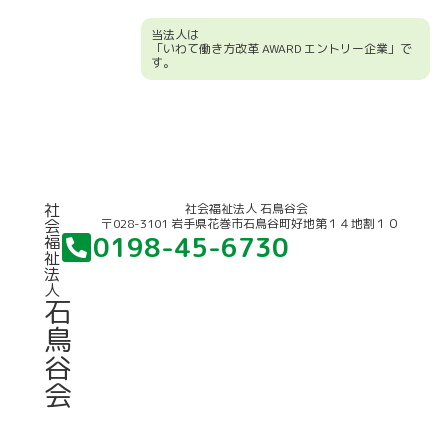
当法人は
「いわて働き方改革 AWARD エントリー企業」で
す。
競輪補助事業について
社
社会福祉法人 石鳥谷会
〒028-3101 岩手県花巻市石鳥谷町好地第１４地割１０
会
0198-45-6730
福
祉
法
人
石
鳥
谷
会