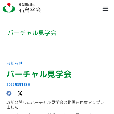
内
ア
社会福祉法人
容
ー
石鳥谷会
を
カ
ス
イ
法人概要
施設のご案内
ブログ
情報公開
リクルート
キ
ブ
ッ
プ
バーチャル見学会
お知らせ
バーチャル見学会
2022年3月18日
以前公開したバーチャル見学会の動画を再度アップし
ました。