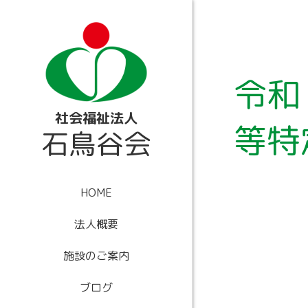
内
容
を
ス
キ
ッ
令和
プ
社会福祉法人
等特
石鳥谷会
HOME
法人概要
施設のご案内
ブログ