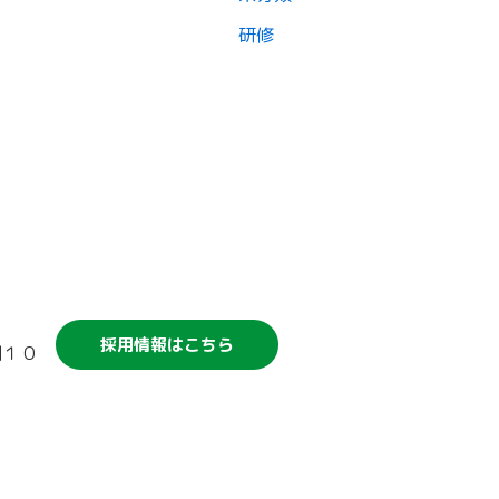
研修
競輪補助事業について
採用情報はこちら
割１０